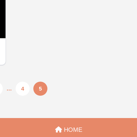
…
4
5
HOME