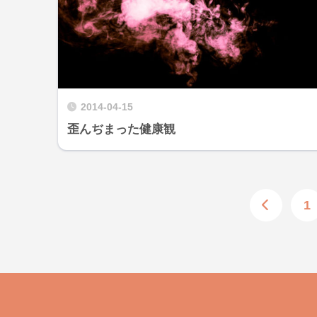
2014-04-15
歪んぢまった健康観
1