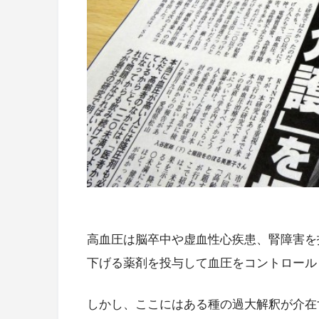
高血圧は脳卒中や虚血性心疾患、腎障害を
下げる薬剤を投与して血圧をコントロール
しかし、ここにはある種の過大解釈が介在