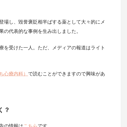
登場し、毀誉褒貶相半ばする薬として大々的にメ
果の代表的な事例を生み出しました。
療を受けた一人。ただ、メディアの報道はライト
ち心療内科）
で読むことができますので興味があ
く？
告の情報は
こちら
です。