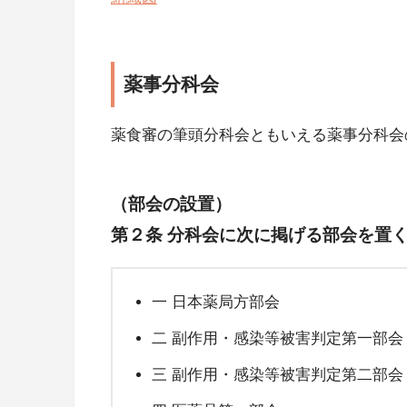
薬事分科会
薬食審の筆頭分科会ともいえる薬事分科会
（部会の設置）
第２条 分科会に次に掲げる部会を置
一 日本薬局方部会
二 副作用・感染等被害判定第一部会
三 副作用・感染等被害判定第二部会