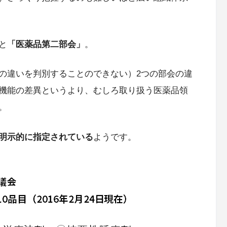
と
「医薬品第二部会」
。
の違いを判別することのできない）2つの部会の違
機能の差異というより、むしろ取り扱う医薬品領
。
明示的に指定されている
ようです。