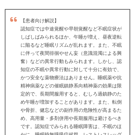
【患者向け解説】
認知症では中途覚醒や早朝覚醒など不眠症状が
しばしばみられるほか、午睡が増え、昼夜逆転
に陥るなど睡眠リズムが乱れます。また、不眠
に伴って夜間徘徊やせん妄（意識混濁による興
奮）などの異常行動もみられます。しかし、認
知症の不眠や異常行動に対して十分に有効で、
かつ安全な薬物療法はありません。睡眠薬や抗
精神病薬などの催眠鎮静系向精神薬の効果は限
定的で、長期間服用すると、むしろ過鎮静のた
め午睡が増加することがあります。また、転倒
や骨折、健忘などの副作用の危険性が高まるた
め、高用量・多剤併用や長期服用は避けるべき
です。認知症でみられる睡眠障害は、不眠のほ
かに、睡眠時無呼吸症候群、レストレスレッグ