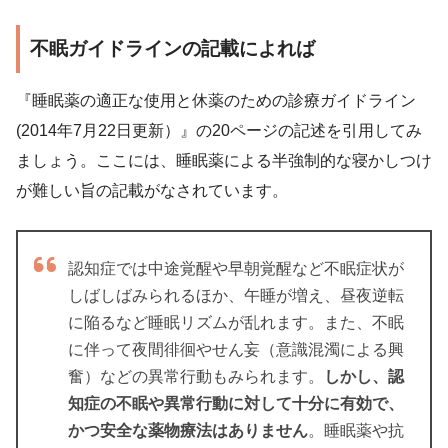
不眠ガイドラインの記載によれば
『睡眠薬の適正な使用と休薬のための診療ガイドライン
(2014年7月22日更新）』の20ページの記述を引用してみ
ましょう。ここには、睡眠薬による半強制的な寝かしつけ
が難しい旨の記載がなされています。
認知症では中途覚醒や早朝覚醒など不眠症状が
しばしばみられるほか、午睡が増え、昼夜逆転
に陥るなど睡眠リズムが乱れます。また、不眠
に伴って夜間徘徊やせん妄（意識混濁による興
奮）などの異常行動もみられます。
しかし、認
知症の不眠や異常行動に対して十分に有効で、
かつ安全な薬物療法はありません
。睡眠薬や抗