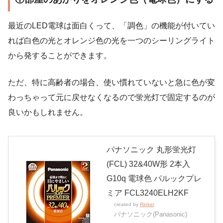
最近のLED電球は面白くって、「調色」の機能が付いてい
れば白色の光とオレンジ色の光を一つのシーリングライト
から発することができます。
ただ、特に高齢者の場合、使い慣れていないと急に色が変
わっちゃって元に戻せなくなるので蛍光灯で固定するのが
良いかもしれません。
パナソニック 丸形蛍光灯
(FCL) 32&40W形 2本入
G10q 電球色 パルックプレ
ミア FCL3240ELH2KF
created by
Rinker
パナソニック(Panasonic)