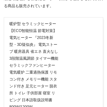
る商品も販売されています。
暖炉型 セラミックヒーター
【ECO智能恒温 節電対策】
電気ヒーター 『2023冬新
型・3D疑似炎』 電気ストー
ブ 暖房器具 省エネ 直火なし
3段階温風調節 タイマー機能
セラミックファンヒーター
電気暖炉 二重過熱保護 リモ
コン付き メモリー機能 スタ
ンド付き 足元ヒーター 脱衣
所 トイレ 子供部屋 寝室 リ
ビング 日本語取扱説明書
800W/1200W