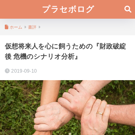
プラセボログ
ホーム
書評
仮想将来人を心に飼うための『財政破綻
後 危機のシナリオ分析』
2019-09-10